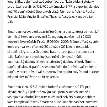
logo, štítky, balení a přizpůsobení barev. Naše výdejní stojany
procházejí certifikací C E, FC C a Německo E P R a exportují do více
než 70 zemí, včetně Spojených států, Německa, Polska, Ruska,
Francie, Itálie, Anglie, Brazílie, Thajska, Austrálie, Kanady a tak
dále.
Smarlean má vysokokapacitní továrnu na plasty, která se nachází
ve městě Heyuan v provincii Guangdong na více než 10 000
metrech čtverečních. Prošel ISO9001-2008. Máme přísný systém
kontroly kvality a více než 20 položek QC, jako je test pádu
předního krytu, test životnosti baterie, test pádu kartonu a tak
dále. Naše hlavní produkty jsou ruční dávkovač mýdla,
automatický dávkovač mýdla, středový dávkovač hedvábného
papíru, dávkovač papíru s vytahováním dolů, dávkovač velkého
papíru v rolích, dávkovač senzorového papíru atd. Dokud budete
mít potřeby, můžeme se brzy setkat.
Smarlean, člen I S S A, máme bohaté zkušenosti s O EM pro
slavné značky a jednorázovým nákupem, silné výzkumné a
vývojové a výrobní kapacity, takže naší největší silou je nabízet
vám komplexní řešení. Smarlean bude i nadále nabízet inovativní
zdravá řešení pro veřejné prostory s vysoce kvalitními produkty