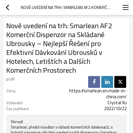
NOVÉ UVEDENÍ NA TRH: SMARLEAN AF2 KOMERČNÍ DISPENZOR NA SKLÁDANÉ UBROUSKY – NEJLEPŠÍ ŘEŠENÍ PRO EFEKTIVNÍ DÁVKOVÁNÍ UBROUSKŮ V HOTELECH, LETIŠTÍCH A DALŠÍCH KOMERČNÍCH PROSTORECH
Nové uvedení na trh: Smarlean AF2
Komerční Dispenzor na Skládané
Ubrousky – Nejlepší Řešení pro
Efektivní Dávkování Ubrousků v
Hotelech, Letištích a Dalších
Komerčních Prostorech
podíl
https://smarlean.en.made-in-
Zdroj
china.com/
Crystal Xu
Vydavatel
2022/10/22
Čas publikace
Shrnutí
Smarlean, přední inovátor v oblasti komerčních dávkovačů, s
hrdostí oznamuje oficiální uvedení na trh dispenzoru Smarlean