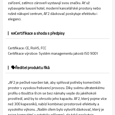
zařízení, zatímco zároveň vystavují svou značku. Ať už
vybavujete luxusní hotel, moderní kancelářské prostory nebo
rušné nákupní centrum, AF2 dávkovač poskytuje efektivitu i
eleganci.
📜Certifikace a shoda s předpisy
Certifikace: CE, RoHS, FCC
Certifikace výrobce: Systém managementu jakosti ISO 9001
🗣️Ředitel produktu říká
„AF2 je pečlivě navržen tak, aby splňoval potřeby komerčních
prostor s vysokou frekvencí provozu. Díky svému ultratenkému
profilu o tloušťce 8 cm se bez námahy vejde do jakéhokoli
prostředí, aniž by to ohrozilo jeho kapacitu. AF2, který pojme více
než 300 kapesníků, nabízí kombinaci prostorové efektivity a
vysokého výkonu. „Naším cílem bylo vytvořit dávkovač, který je
nejen kompaktní a esteticky příjemný, ale také poskytuje