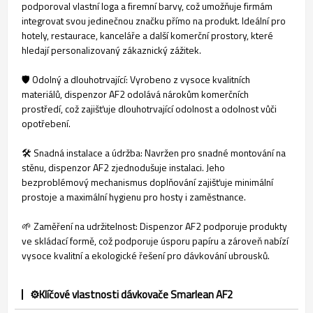
podporoval vlastní loga a firemní barvy, což umožňuje firmám
integrovat svou jedinečnou značku přímo na produkt. Ideální pro
hotely, restaurace, kanceláře a další komerční prostory, které
hledají personalizovaný zákaznický zážitek.
🛡️ Odolný a dlouhotrvající: Vyrobeno z vysoce kvalitních
materiálů, dispenzor AF2 odolává nárokům komerčních
prostředí, což zajišťuje dlouhotrvající odolnost a odolnost vůči
opotřebení.
🛠️ Snadná instalace a údržba: Navržen pro snadné montování na
stěnu, dispenzor AF2 zjednodušuje instalaci. Jeho
bezproblémový mechanismus doplňování zajišťuje minimální
prostoje a maximální hygienu pro hosty i zaměstnance.
🌱 Zaměření na udržitelnost: Dispenzor AF2 podporuje produkty
ve skládací formě, což podporuje úsporu papíru a zároveň nabízí
vysoce kvalitní a ekologické řešení pro dávkování ubrousků.
⚙️Klíčové vlastnosti dávkovače Smarlean AF2