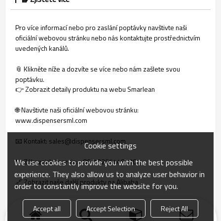
Pro více informací nebo pro zaslání poptávky navštivte naši
oficiální webovou stránku nebo nás kontaktujte prostřednictvím
uvedených kanálů.
📎 Klikněte níže a dozvíte se více nebo nám zašlete svou
poptávku.
👉 Zobrazit detaily produktu na webu Smarlean
🌐 Navštivte naši oficiální webovou stránku:
www.dispensersml.com
📧 Kontakt: sales@dispensersml.com
Cookie settings
We use cookies to provide you with the best possible
📞 Zákaznický servis: +86‑13265448190
experience. They also allow us to analyze user behavior in
🔗 Zobrazit naše další produkty na Alibaba
order to constantly improve the website for you.
🔗 Zobrazit naše další produkty na Made-in-China
Accept all
Accept Selection
Reject All