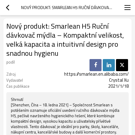
NOVÝ PRODUKT: SMARLEAN H5 RUČNÍ DÁVKOVAČ MÝDLA – KOMPAKTNÍ VELIKOST, VELKÁ KAPACITA A INTUITIVNÍ DESIGN PRO SNADNOU HYGIENU
Nový produkt: Smarlean H5 Ruční
dávkovač mýdla – Kompaktní velikost,
velká kapacita a intuitivní design pro
snadnou hygienu
podíl
https://smarlean.en.alibaba.com/
Zdroj
Crystal Xu
Vydavatel
2021/1/18
Čas publikace
Shrnutí
[Shenzhen, Čína – 18. ledna 2021] – Společnost Smarlean s
potěšením oznamuje oficiální uvedení ručního dávkovače mýdla
H5, pečlivě navrženého hygienického řešení, které kombinuje
kompaktní design, vysokou kapacitu a uživatelsky přívětivé
vlastnosti. Tento dávkovač je ideální pro parky, školy, kanceláře,
nákupní centra, kancelářské budovy a další komerční prostory.