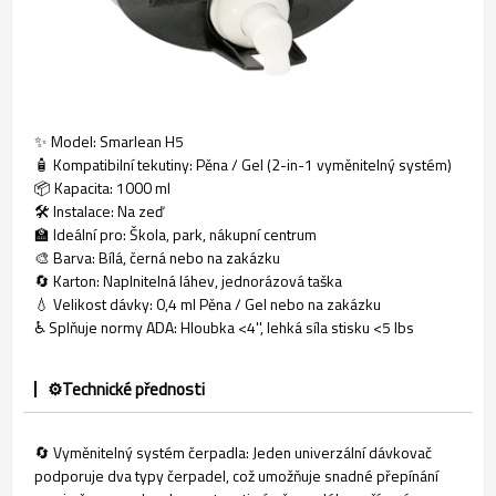
✨ Model: Smarlean H5
🧴 Kompatibilní tekutiny: Pěna / Gel (2-in-1 vyměnitelný systém)
📦 Kapacita: 1000 ml
🛠️ Instalace: Na zeď
🏫 Ideální pro: Škola, park, nákupní centrum
🎨 Barva: Bílá, černá nebo na zakázku
🔄 Karton: Naplnitelná láhev, jednorázová taška
💧 Velikost dávky: 0,4 ml Pěna / Gel nebo na zakázku
♿ Splňuje normy ADA: Hloubka <4'', lehká síla stisku <5 lbs
⚙️Technické přednosti
🔄 Vyměnitelný systém čerpadla: Jeden univerzální dávkovač
podporuje dva typy čerpadel, což umožňuje snadné přepínání