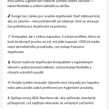
mezi pěnou a gelem bez nutnosti výměny celého zařízení—
nabízí flexibilitu a snížení nákladů na údržbu.
🔓 Design bez zámku pro snadné doplňování: Stačí stáhnout kryt,
aby se otevřel—není potřeba klíč ani nástroje, čímž se zkracuje
čas potřebný pro doplňování na polovinu.
📏 Kompaktní, ale s velkou kapacitou: S úzkým profilem, který se
hodí do těsných prostor na zdi, má stále kapacitu 1000 ml mýdla
nebo dezinfekčního prostředku, což snižuje frekvenci
doplňování.
🧴 Různé možnosti doplňování: Kompatibilní s naplnitelnými
lahvemi i jednorázovými taškami, což poskytuje flexibilitu v
různých scénářích použití.
🧼 Dvojitý systém čerpadla: Vyberte mezi čerpadly pro kapalinu
nebo pěnu podle vašich preferencí pro hygienické produkty.
♿ Splňuje normy ADA: Navrženo tak, aby splňovalo standardy
přístupnosti, což zajišťuje inkluzivitu ve veřejných zařízeních.