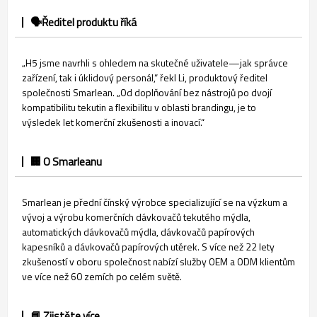
🗣️Ředitel produktu říká
„H5 jsme navrhli s ohledem na skutečné uživatele—jak správce
zařízení, tak i úklidový personál,“ řekl Li, produktový ředitel
společnosti Smarlean. „Od doplňování bez nástrojů po dvojí
kompatibilitu tekutin a flexibilitu v oblasti brandingu, je to
výsledek let komerční zkušenosti a inovací.“
🏢 O Smarleanu
Smarlean je přední čínský výrobce specializující se na výzkum a
vývoj a výrobu komerčních dávkovačů tekutého mýdla,
automatických dávkovačů mýdla, dávkovačů papírových
kapesníků a dávkovačů papírových utěrek. S více než 22 lety
zkušeností v oboru společnost nabízí služby OEM a ODM klientům
ve více než 60 zemích po celém světě.
📘 Zjistěte více