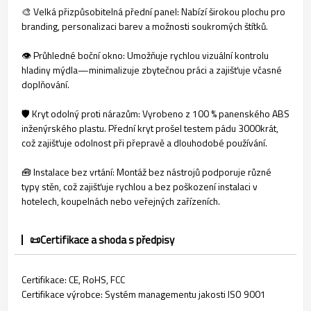
🎨 Velká přizpůsobitelná přední panel: Nabízí širokou plochu pro
branding, personalizaci barev a možnosti soukromých štítků.
👁️ Průhledné boční okno: Umožňuje rychlou vizuální kontrolu
hladiny mýdla—minimalizuje zbytečnou práci a zajišťuje včasné
doplňování.
🛡️ Kryt odolný proti nárazům: Vyrobeno z 100 % panenského ABS
inženýrského plastu. Přední kryt prošel testem pádu 3000krát,
což zajišťuje odolnost při přepravě a dlouhodobé používání.
🧰 Instalace bez vrtání: Montáž bez nástrojů podporuje různé
typy stěn, což zajišťuje rychlou a bez poškození instalaci v
hotelech, koupelnách nebo veřejných zařízeních.
📜Certifikace a shoda s předpisy
Certifikace: CE, RoHS, FCC
Certifikace výrobce: Systém managementu jakosti ISO 9001