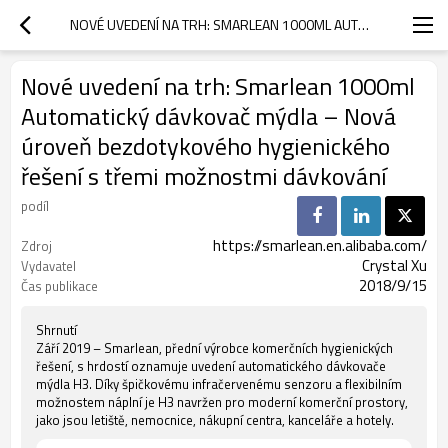
NOVÉ UVEDENÍ NA TRH: SMARLEAN 1000ML AUTOMATICKÝ DÁVKOVAČ MÝDLA – NOVÁ ÚROVEŇ BEZDOTYKOVÉHO HYGIENICKÉHO ŘEŠENÍ S TŘEMI MOŽNOSTMI DÁVKOVÁNÍ
Nové uvedení na trh: Smarlean 1000ml
Automatický dávkovač mýdla – Nová
úroveň bezdotykového hygienického
řešení s třemi možnostmi dávkování
podíl
https://smarlean.en.alibaba.com/
Zdroj
Crystal Xu
Vydavatel
2018/9/15
Čas publikace
Shrnutí
Září 2019 – Smarlean, přední výrobce komerčních hygienických
řešení, s hrdostí oznamuje uvedení automatického dávkovače
mýdla H3. Díky špičkovému infračervenému senzoru a flexibilním
možnostem náplní je H3 navržen pro moderní komerční prostory,
jako jsou letiště, nemocnice, nákupní centra, kanceláře a hotely.