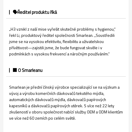
🗣️Ředitel produktu říká
„H3 vznikl z naší mise vyřešit skutečné problémy s hygienou,“
řekl Li, produktový ředitel společnosti Smarlean. „Soustředili
jsme se na vysokou efektivitu, flexibilitu a uživatelskou
přívětivost—zajistili jsme, že bude fungovat skvěle i v
podmínkách s vysokou frekvencí a náročným používáním.“
🏢 O Smarleanu
Smarlean je přední čínský výrobce specializující se na výzkum a
vývoj a výrobu komerčních dávkovačů tekutého mýdla,
automatických dávkovačů mýdla, dávkovačů papírových
kapesníků a dávkovačů papírových utěrek. S více než 22 lety
zkušeností v oboru společnost nabízí služby OEM a ODM klientům
ve více než 60 zemích po celém světě.