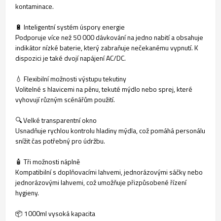
kontaminace.
🔋 Inteligentní systém úspory energie
Podporuje více než 50 000 dávkování na jedno nabití a obsahuje
indikátor nízké baterie, který zabraňuje nečekanému vypnutí. K
dispozici je také dvojí napájení AC/DC.
💧 Flexibilní možnosti výstupu tekutiny
Volitelné s hlavicemi na pěnu, tekuté mýdlo nebo sprej, které
vyhovují různým scénářům použití.
🔍 Velké transparentní okno
Usnadňuje rychlou kontrolu hladiny mýdla, což pomáhá personálu
snížit čas potřebný pro údržbu.
🧴 Tři možnosti náplně
Kompatibilní s doplňovacími lahvemi, jednorázovými sáčky nebo
jednorázovými lahvemi, což umožňuje přizpůsobené řízení
hygieny.
📦 1000ml vysoká kapacita