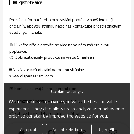
📘 Zjistěte více
Pro více informací nebo pro zaslání poptávky navštivte naši
oficiální webovou stránku nebo nás kontaktujte prostřednictvím
uvedených kanálů.
📎 Klikněte níže a dozvíte se více nebo nám zašlete svou
poptávku.
👉 Zobrazit detaily produktu na webu Smarlean
🌐 Navštivte naši oficiální webovou stránku:
www.dispensersml.com
📧 Kontakt: sales@dispensersml.com
Cookie settings
We use cookies to provide you with the best possible
📞 Zákaznický servis: +86‑13265448190
experience. They also allow us to analyze user behavior in
🔗 Zobrazit naše další produkty na Alibaba
order to constantly improve the website for you.
🔗 Zobrazit naše další produkty na Made-in-China
Accept all
Accept Selection
Reject All