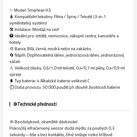
✨ Model: Smarlean H3
🧴 Kompatibilní tekutiny: Pěna / Sprej / Tekuté (3-in-1
vyměnitelný systém)
🛠️ Instalace: Montáž na zeď
🏨 Ideální pro: letiště, nemocnice, nákupní centra, kanceláře a
hotely
🎨 Barva: Bílá, černá, modrá nebo na zakázku
🔄 Náplň: Doplňovatelná láhev, jednorázová láhev, jednorázový
sáček
💧 Velikost dávky: 0,6/1,0 ml tekuté, 0,4/0,7 ml pěny, 0,4/0,9 ml
spreje
🔋 Typ baterie: 4 Alkalické baterie velikosti C
⏱️ Doba provozu: 50 000 použití při dlouhé životnosti baterie
⚙️Technické přednosti
🧼 Bezdotykové, okamžité dávkování
Pokročilý infračervený senzor dodá mýdlo za pouhých 0,3
sekundy—tiše a bez kontaktu, čímž snižuje riziko křížové