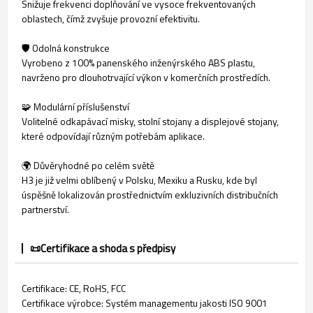
Snižuje frekvenci doplňování ve vysoce frekventovaných
oblastech, čímž zvyšuje provozní efektivitu.
🛡️ Odolná konstrukce
Vyrobeno z 100% panenského inženýrského ABS plastu,
navrženo pro dlouhotrvající výkon v komerčních prostředích.
🧩 Modulární příslušenství
Volitelné odkapávací misky, stolní stojany a displejové stojany,
které odpovídají různým potřebám aplikace.
🌍 Důvěryhodné po celém světě
H3 je již velmi oblíbený v Polsku, Mexiku a Rusku, kde byl
úspěšně lokalizován prostřednictvím exkluzivních distribučních
partnerství.
📜Certifikace a shoda s předpisy
Certifikace: CE, RoHS, FCC
Certifikace výrobce: Systém managementu jakosti ISO 9001