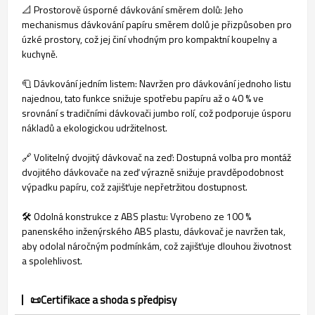
📐 Prostorově úsporné dávkování směrem dolů: Jeho
mechanismus dávkování papíru směrem dolů je přizpůsoben pro
úzké prostory, což jej činí vhodným pro kompaktní koupelny a
kuchyně.
🧻 Dávkování jedním listem: Navržen pro dávkování jednoho listu
najednou, tato funkce snižuje spotřebu papíru až o 40 % ve
srovnání s tradičními dávkovači jumbo rolí, což podporuje úsporu
nákladů a ekologickou udržitelnost.
🔗 Volitelný dvojitý dávkovač na zeď: Dostupná volba pro montáž
dvojitého dávkovače na zeď výrazně snižuje pravděpodobnost
výpadku papíru, což zajišťuje nepřetržitou dostupnost.
🛠️ Odolná konstrukce z ABS plastu: Vyrobeno ze 100 %
panenského inženýrského ABS plastu, dávkovač je navržen tak,
aby odolal náročným podmínkám, což zajišťuje dlouhou životnost
a spolehlivost.
📜Certifikace a shoda s předpisy