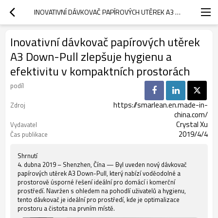
INOVATIVNÍ DÁVKOVAČ PAPÍROVÝCH UTĚREK A3 DOWN-PULL ZLEPŠUJE HYGIENU A EFEKTIVITU V KOMPAKTNÍCH PROSTORÁCH
Inovativní dávkovač papírových utěrek
A3 Down-Pull zlepšuje hygienu a
efektivitu v kompaktních prostorách
podíl
https://smarlean.en.made-in-
Zdroj
china.com/
Crystal Xu
Vydavatel
2019/4/4
Čas publikace
Shrnutí
4. dubna 2019 – Shenzhen, Čína — Byl uveden nový dávkovač
papírových utěrek A3 Down-Pull, který nabízí voděodolné a
prostorově úsporné řešení ideální pro domácí i komerční
prostředí. Navržen s ohledem na pohodlí uživatelů a hygienu,
tento dávkovač je ideální pro prostředí, kde je optimalizace
prostoru a čistota na prvním místě.