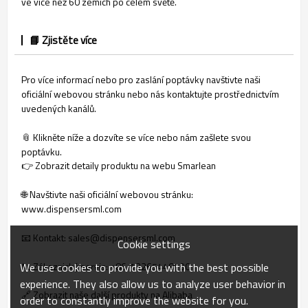
ve více než 60 zemích po celém světě.
📘 Zjistěte více
Pro více informací nebo pro zaslání poptávky navštivte naši
oficiální webovou stránku nebo nás kontaktujte prostřednictvím
uvedených kanálů.
📎 Klikněte níže a dozvíte se více nebo nám zašlete svou
poptávku.
👉 Zobrazit detaily produktu na webu Smarlean
🌐 Navštivte naši oficiální webovou stránku:
www.dispensersml.com
📧 Kontakt: sales@dispensersml.com
Cookie settings
We use cookies to provide you with the best possible
📞 Zákaznický servis: +86‑13265448190
experience. They also allow us to analyze user behavior in
🔗 Zobrazit naše další produkty na Alibaba
order to constantly improve the website for you.