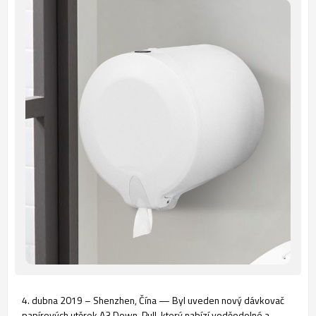
4. dubna 2019 – Shenzhen, Čína — Byl uveden nový dávkovač
papírových utěrek A3 Down-Pull, který nabízí voděodolné a