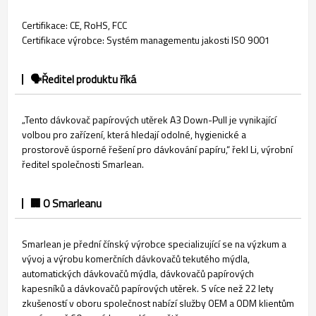
Certifikace: CE, RoHS, FCC
Certifikace výrobce: Systém managementu jakosti ISO 9001
🗣️Ředitel produktu říká
„Tento dávkovač papírových utěrek A3 Down-Pull je vynikající
volbou pro zařízení, která hledají odolné, hygienické a
prostorově úsporné řešení pro dávkování papíru,“ řekl Li, výrobní
ředitel společnosti Smarlean.
🏢 O Smarleanu
Smarlean je přední čínský výrobce specializující se na výzkum a
vývoj a výrobu komerčních dávkovačů tekutého mýdla,
automatických dávkovačů mýdla, dávkovačů papírových
kapesníků a dávkovačů papírových utěrek. S více než 22 lety
zkušeností v oboru společnost nabízí služby OEM a ODM klientům