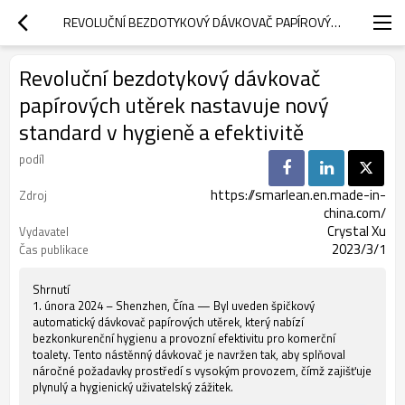
REVOLUČNÍ BEZDOTYKOVÝ DÁVKOVAČ PAPÍROVÝCH UTĚREK NASTAVUJE NOVÝ STANDARD V HYGIENĚ A EFEKTIVITĚ
Revoluční bezdotykový dávkovač
papírových utěrek nastavuje nový
standard v hygieně a efektivitě
podíl
https://smarlean.en.made-in-
Zdroj
china.com/
Crystal Xu
Vydavatel
2023/3/1
Čas publikace
Shrnutí
1. února 2024 – Shenzhen, Čína — Byl uveden špičkový
automatický dávkovač papírových utěrek, který nabízí
bezkonkurenční hygienu a provozní efektivitu pro komerční
toalety. Tento nástěnný dávkovač je navržen tak, aby splňoval
náročné požadavky prostředí s vysokým provozem, čímž zajišťuje
plynulý a hygienický uživatelský zážitek.