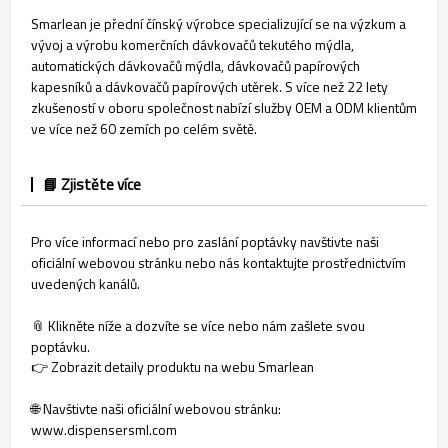
Smarlean je přední čínský výrobce specializující se na výzkum a
vývoj a výrobu komerčních dávkovačů tekutého mýdla,
automatických dávkovačů mýdla, dávkovačů papírových
kapesníků a dávkovačů papírových utěrek. S více než 22 lety
zkušeností v oboru společnost nabízí služby OEM a ODM klientům
ve více než 60 zemích po celém světě.
📘 Zjistěte více
Pro více informací nebo pro zaslání poptávky navštivte naši
oficiální webovou stránku nebo nás kontaktujte prostřednictvím
uvedených kanálů.
📎 Klikněte níže a dozvíte se více nebo nám zašlete svou
poptávku.
👉 Zobrazit detaily produktu na webu Smarlean
🌐 Navštivte naši oficiální webovou stránku:
www.dispensersml.com