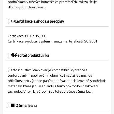
podmínkám v rušných komerčních prostředích, což zajišťuje
dlouhodobou trvanlivost.
📜Certifikace a shoda s předpisy
Certifikace: CE, RoHS, FCC
Certifikace výrobce: Systém managementu jakosti ISO 9001
🗣️Ředitel produktu říká
„Tento inovativní dávkovač je kompatibilní výhradně s
perforovanými papírovými rolemi, což nabízí jedinečnou
příležitost pro výrobce papíru dodávat specializované spotřební
materiály, které jsou v souladu s touto pokročilou dávkovací
technologií,“ řekl Li, výrobní ředitel společnosti Smarlean.
🏢 O Smarleanu