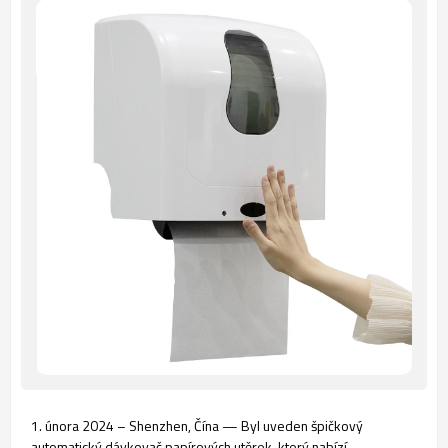
1. února 2024 – Shenzhen, Čína — Byl uveden špičkový
automatický dávkovač papírových utěrek, který nabízí