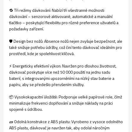
🔁 Tři režimy dávkování: Nabízí tři všestranné možnosti
dávkování – senzorově aktivované, automatické a manuální
tlačítko – poskytující flexibilitu pro různé preference uživatelů a
požadavky zařízení.
🛡️ Design bez nožů: Absence nožů nejen zvyšuje bezpečnost, ale
také snižuje potřebu údržby, což činí tento dávkovač ideálním pro
prostředí, kde je spolehlivost klíčová.
⚡ Energeticky efektivní výkon: Navržen pro dlouhou životnost,
dávkovač poskytuje více než 50 000 použití na jednu sadu
baterií, s integrovanými upozorněními na nízký stav baterie a
papíru, aby se předešlo přerušením služby.
📦 Vysokokapacitní úložiště: Podporuje velké papírové role, čímž
minimalizuje frekvenci doplňování a snižuje náklady na práci
spojené s údržbou.
🧱 Odolná konstrukce z ABS plastu: Vyrobeno z vysoce odolného
ABS plastu, dávkovač je navržen tak, aby odolal náročným