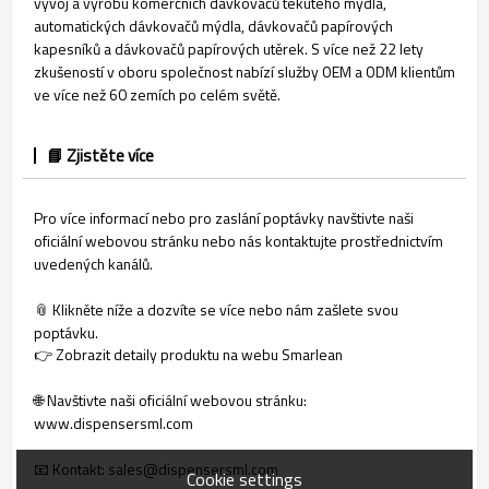
vývoj a výrobu komerčních dávkovačů tekutého mýdla,
automatických dávkovačů mýdla, dávkovačů papírových
kapesníků a dávkovačů papírových utěrek. S více než 22 lety
zkušeností v oboru společnost nabízí služby OEM a ODM klientům
ve více než 60 zemích po celém světě.
📘 Zjistěte více
Pro více informací nebo pro zaslání poptávky navštivte naši
oficiální webovou stránku nebo nás kontaktujte prostřednictvím
uvedených kanálů.
📎 Klikněte níže a dozvíte se více nebo nám zašlete svou
poptávku.
👉 Zobrazit detaily produktu na webu Smarlean
🌐 Navštivte naši oficiální webovou stránku:
www.dispensersml.com
📧 Kontakt: sales@dispensersml.com
Cookie settings