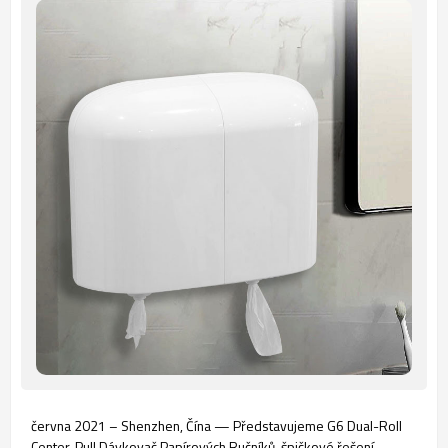
června 2021 – Shenzhen, Čína — Představujeme G6 Dual-Roll
Center-Pull Dávkovač Papírových Ručníků, špičkové řešení