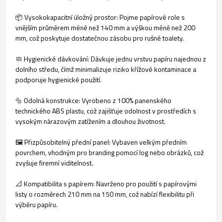
📦 Vysokokapacitní úložný prostor: Pojme papírové role s
vnějším průměrem méně než 140 mm a výškou méně než 200
mm, což poskytuje dostatečnou zásobu pro rušné toalety.
🧼 Hygienické dávkování: Dávkuje jednu vrstvu papíru najednou z
dolního středu, čímž minimalizuje riziko křížové kontaminace a
podporuje hygienické použití.
🔩 Odolná konstrukce: Vyrobeno z 100% panenského
technického ABS plastu, což zajišťuje odolnost v prostředích s
vysokým nárazovým zatížením a dlouhou životnost.
🖼️ Přizpůsobitelný přední panel: Vybaven velkým předním
povrchem, vhodným pro branding pomocí log nebo obrázků, což
zvyšuje firemní viditelnost.
📐 Kompatibilita s papírem: Navrženo pro použití s papírovými
listy o rozměrech 210 mm na 150 mm, což nabízí flexibilitu při
výběru papíru.