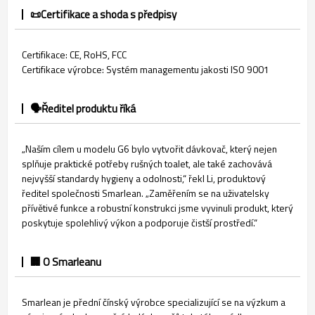
📜Certifikace a shoda s předpisy
Certifikace: CE, RoHS, FCC
Certifikace výrobce: Systém managementu jakosti ISO 9001
🗣️Ředitel produktu říká
„Naším cílem u modelu G6 bylo vytvořit dávkovač, který nejen
splňuje praktické potřeby rušných toalet, ale také zachovává
nejvyšší standardy hygieny a odolnosti,“ řekl Li, produktový
ředitel společnosti Smarlean. „Zaměřením se na uživatelsky
přívětivé funkce a robustní konstrukci jsme vyvinuli produkt, který
poskytuje spolehlivý výkon a podporuje čistší prostředí.“
🏢 O Smarleanu
Smarlean je přední čínský výrobce specializující se na výzkum a