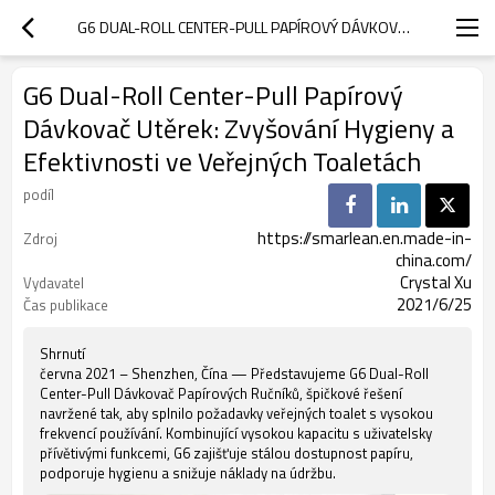
G6 DUAL-ROLL CENTER-PULL PAPÍROVÝ DÁVKOVAČ UTĚREK: ZVYŠOVÁNÍ HYGIENY A EFEKTIVNOSTI VE VEŘEJNÝCH TOALETÁCH
G6 Dual-Roll Center-Pull Papírový
Dávkovač Utěrek: Zvyšování Hygieny a
Efektivnosti ve Veřejných Toaletách
podíl
https://smarlean.en.made-in-
Zdroj
china.com/
Crystal Xu
Vydavatel
2021/6/25
Čas publikace
Shrnutí
června 2021 – Shenzhen, Čína — Představujeme G6 Dual-Roll
Center-Pull Dávkovač Papírových Ručníků, špičkové řešení
navržené tak, aby splnilo požadavky veřejných toalet s vysokou
frekvencí používání. Kombinující vysokou kapacitu s uživatelsky
přívětivými funkcemi, G6 zajišťuje stálou dostupnost papíru,
podporuje hygienu a snižuje náklady na údržbu.