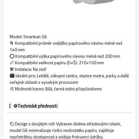
Model: Smarlean G6
🌀 Kompatibilní průměr vnějšího papírového návinu: méně než
140 mm
⭕ Kompatibilní výška papírového návinu: méně než 200 mm
📏 Kompatibilní velikost papíru (D×Š): 210×150 mm
🛠️ Instalace: Na zeď
🏙️ Ideální pro: Letiště, nákupní centra, stanice metra, parky a další
veřejné oblasti s vysokým provozem
🎨 Možnosti barev: Bílá, černá nebo přizpůsobeno
⚙️Technické přednosti
🧻 Design s dvojitým rolí: Vybaven dvěma středovými rolami,
model G6 minimalizuje riziko nedostatku papíru, zajišťuje
nepřetržitou dostupnost a snižuje frekvenci údržby.