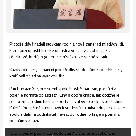
Protože dává naději stovkám rodin a nové generaci mladých lidí,
kteří touží opustit horské oblasti a vést jiný život než jejich
předkové, kteří po generace zůstávali ve stejné vesnici.
Každý rok daruje finanční prostředky studentům z rodného kraje,
kteří byli přijati na vysokou školu.
Pan Huoxian Xie, prezident společnosti Smarlean, pochází z
odlehlé hornaté oblasti jižní Číny a dobře chápe, jak obtížné je
pro běžnou rodinu finančně podporovat vysokoškolské studium.
Každé léto, při nástupu nových studentů na univerzitu, organizuje
spolu s dalšími podnikateli návrat do rodného kraje a pomáhá
rodinám v nouzi.
Jako úspěšný podnikatel vede pan Xie společnost Shenzhen