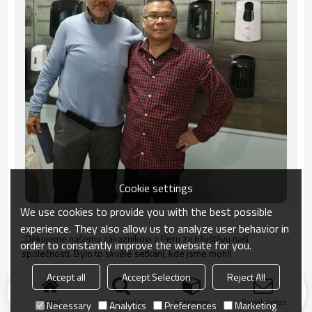
Cookie settings
We use cookies to provide you with the best possible
experience. They also allow us to analyze user behavior in
„Děkujeme našemu zákazníkovi z Peru za návštěvu naší
order to constantly improve the website for you.
společnosti. Bylo to skvělé setkání, kde jsme mohli
prodiskutovat projekty týkající se dávkovačů.“
Accept all
Accept Selection
Reject All
Domů
Vyhledávání
kategorie
Poslat dotaz
Necessary
Analytics
Preferences
Marketing