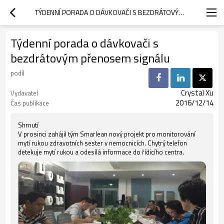
TÝDENNÍ PORADA O DÁVKOVAČI S BEZDRÁTOVÝM PŘENOSEM SIGNÁLU
Týdenní porada o dávkovači s
bezdrátovým přenosem signálu
podíl
Crystal Xu
Vydavatel
2016/12/14
Čas publikace
Shrnutí
V prosinci zahájil tým Smarlean nový projekt pro monitorování
mytí rukou zdravotních sester v nemocnicích. Chytrý telefon
detekuje mytí rukou a odesílá informace do řídicího centra.