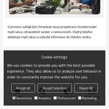
V prosinci zahájil tým Smarlean nový projekt pro monitorování
mytí rukou zdravotních sester v nemocnicích. Chytrý telefon
detekuje mytí rukou a odesílá informace do řídicího centra.
Cookie settings
We use cookies to provide you with the best possible
experience. They also allow us to analyze user behavior in
order to constantly improve the website for you.
Accept all
Accept Selection
Reject All
Domů
Vyhledávání
kategorie
Poslat dotaz
Necessary
Analytics
Preferences
Marketing