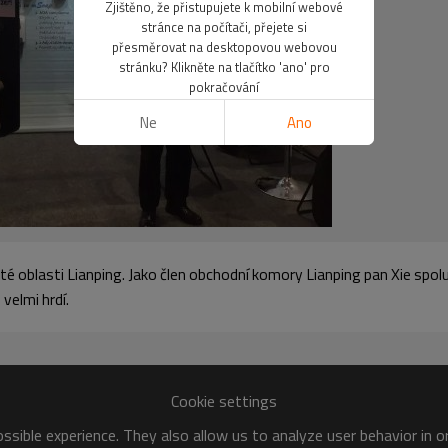
Zjištěno, že přistupujete k mobilní webové
stránce na počítači, přejete si
přesměrovat na desktopovou webovou
stránku? Klikněte na tlačítko 'ano' pro
pokračování
Ne
Ano
é oblasti Lianping. Jako člen obchodní komory Lianping pan Xie spolu 
velmi hrdí.
Cookie settings
sible experience. They also allow us to analyze user behavior in 