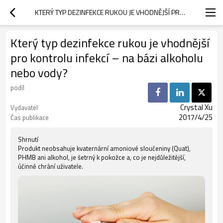
KTERÝ TYP DEZINFEKCE RUKOU JE VHODNĚJŠÍ PRO KONTROLU INFEKCÍ – NA BÁZI ALKOHOLU NEBO VODY?
Který typ dezinfekce rukou je vhodnější
pro kontrolu infekcí – na bázi alkoholu
nebo vody?
podíl
Crystal Xu
Vydavatel
2017/4/25
Čas publikace
Shrnutí
Produkt neobsahuje kvaternární amoniové sloučeniny (Quat),
PHMB ani alkohol, je šetrný k pokožce a, co je nejdůležitější,
účinně chrání uživatele.