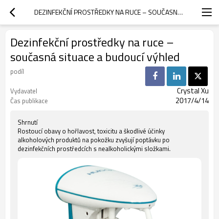
DEZINFEKČNÍ PROSTŘEDKY NA RUCE – SOUČASNÁ SITUACE A BUDOUCÍ VÝHLED
Dezinfekční prostředky na ruce –
současná situace a budoucí výhled
podíl
Crystal Xu
Vydavatel
2017/4/14
Čas publikace
Shrnutí
Rostoucí obavy o hořlavost, toxicitu a škodlivé účinky
alkoholových produktů na pokožku zvyšují poptávku po
dezinfekčních prostředcích s nealkoholickými složkami.