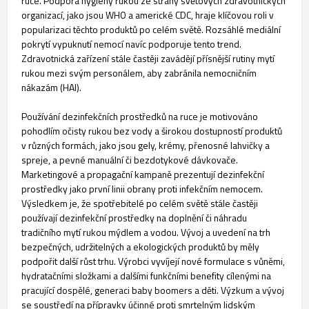
ruce. Podpora hygieny rukou ze strany světových zdravotnických
organizací, jako jsou WHO a americké CDC, hraje klíčovou roli v
popularizaci těchto produktů po celém světě. Rozsáhlé mediální
pokrytí vypuknutí nemocí navíc podporuje tento trend.
Zdravotnická zařízení stále častěji zavádějí přísnější rutiny mytí
rukou mezi svým personálem, aby zabránila nemocničním
nákazám (HAI).
Používání dezinfekčních prostředků na ruce je motivováno
pohodlím očisty rukou bez vody a širokou dostupností produktů
v různých formách, jako jsou gely, krémy, přenosné lahvičky a
spreje, a pevné manuální či bezdotykové dávkovače.
Marketingové a propagační kampaně prezentují dezinfekční
prostředky jako první linii obrany proti infekčním nemocem.
Výsledkem je, že spotřebitelé po celém světě stále častěji
používají dezinfekční prostředky na doplnění či náhradu
tradičního mytí rukou mýdlem a vodou. Vývoj a uvedení na trh
bezpečných, udržitelných a ekologických produktů by měly
podpořit další růst trhu. Výrobci vyvíjejí nové formulace s vůněmi,
hydratačními složkami a dalšími funkčními benefity cílenými na
pracující dospělé, generaci baby boomers a děti. Výzkum a vývoj
se soustředí na přípravky účinné proti smrtelným lidským