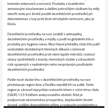
kmenům enterovirů a norovirů. Produkty s kvartérními
amoniovými sloučeninami a dalšími pokročilými složkami by měly
otevřít cestu pro široké použití dezinfekčních prostředků při
dekontaminaci v boji proti život ohrožujícím nemocem, jako je
Ebola.
Dezinfekční prostředky na ruce soutěží s antiseptiky,
dezinfekčními prostředky a mýdly o podíl na globálním trhu s
produkty pro hygienu rukou. Mezi hlavní překážky růstu trhu patří
nedostatek dostatečných klinických důkazů o účinnosti
dezinfekčních prostředků proti všem typům mikrobů, rostoucí
obavy spotřebitelů z toxicity chemických složek a zdravotních
rizik spojených s nadměrným nebo nesprávným používáním
dezinfekčních prostředků.
Podle nové studie trhu s dezinfekčními prostředky na ruce
představuje region Asie a Pacifiku největší trh na světě. Tento
region je zároveň nejrychleji rostoucím trhem s roční mírou růstu
(CAGR) 13,9 % během analyzovaného období. Růst je
podporován ekonomickou prosperitou, zlepšováním životní
úrovně, vyššími disponibilními příjmy a rostoucím povědomím o