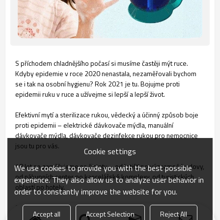
S příchodem chladnějšího počasí si musíme častěji mýt ruce.
Kdyby epidemie v roce 2020 nenastala, nezaměřovali bychom
se i tak na osobní hygienu? Rok 2021 je tu. Bojujme proti
epidemii ruku v ruce a užívejme si lepší a lepší život.
Efektivní mytí a sterilizace rukou, vědecký a účinný způsob boje
proti epidemii – elektrické dávkovače mýdla, manuální
dávkovače mýdla, dávkovače dezinfekce rukou pro nemocnice
jsou tu pro vás.
Cookie settings
18 let se zaměřujeme na čistotu – od letišť po významné budovy,
We use cookies to provide you with the best possible
od nákupních center po kancelářské komplexy, od turistických
experience. They also allow us to analyze user behavior in
oblastí po hotely.
order to constantly improve the website for you.
Srdce Smarlean je na dosah ruky.
Accept all
Accept Selection
Reject All