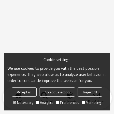
Cookie settings
We use cookies to provide you with the best possible
experience. They also allow us to analyze user behavior in
order to constantly improve the website for you.
Accept all
Accept Selection
Reject All
Domů
Vyhledávání
kategorie
Poslat dotaz
Necessary
Analytics
Preferences
Marketing