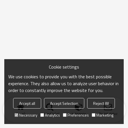
Cookie settings
We use cookies to provide you with the best possible
experience. They also allow us to analyze user behavior in
order to constantly improve the website for you.
Accept all
Accept Selection
Reject All
Domů
Vyhledávání
kategorie
Poslat dotaz
Necessary
Analytics
Preferences
Marketing