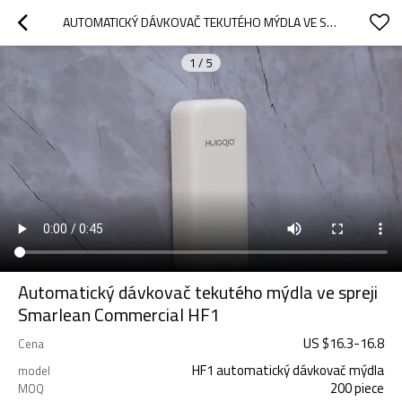
AUTOMATICKÝ DÁVKOVAČ TEKUTÉHO MÝDLA VE SPREJI SMARLEAN COMMERCIAL HF1
1
/
5
Automatický dávkovač tekutého mýdla ve spreji
Smarlean Commercial HF1
US $
16.3
-
16.8
Cena
HF1 automatický dávkovač mýdla
model
200 piece
MOQ