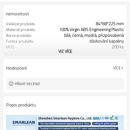
nemovitost
84*68*225 mm
Velikost produktu
100% Virgin ABS Engineering Plastic
Materiál produktu
bílá, černá, modrá, přizpůsobená
Barva produktu
dávkování kapaliny
Funkce produktu
200 ks
MOQ
VIZ VÍCE
MOQ je 200 ks
Vlastní logo
MOQ je 2000 ks
Vlastní barva
MOQ je 2000 ks
Vlastní vzhled
Hodnocení
VÍCE
PŘIDAT RECENZI
Popis produktu