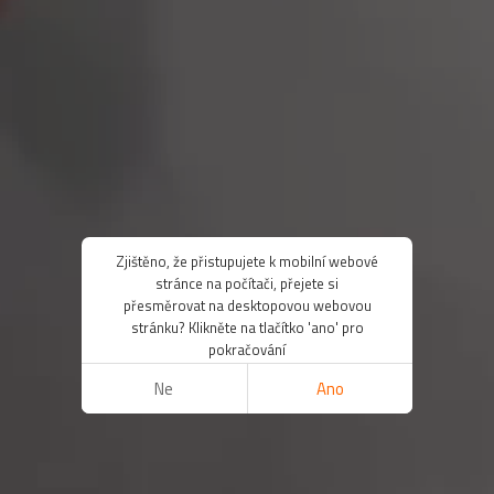
Zjištěno, že přistupujete k mobilní webové
stránce na počítači, přejete si
přesměrovat na desktopovou webovou
stránku? Klikněte na tlačítko 'ano' pro
pokračování
Ne
Ano