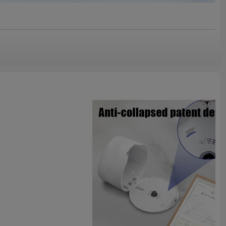
o role A4 je řešením s velkokapacitním zásobníkem, který
bu a přerušení provozu díky 9" náplni v rolích hedvábného
koli prostředí toalet.
ign – udělejte ten správný dojem
 je čas doplnit
udržuje