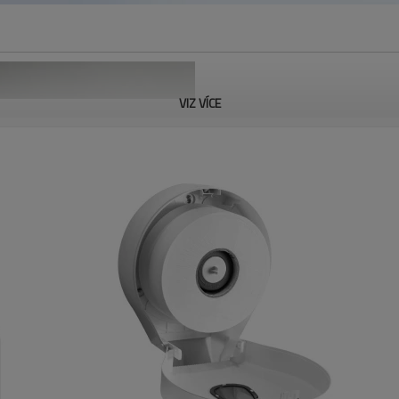
VIZ VÍCE
Zásobník kapesníku A3
Zásobník na toaletní papír jumb
pomáhá snižovat náklady na údrž
papíru, která je vhodná do jakého
A. Moderní a bezproblémový des
b. Průhledné okénko ukazuje, kdy
C. Hladký kryt se snadno čistí a 