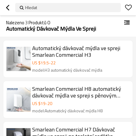
Hledat
Nalezeno
3
Produktů O
Automatický Dávkovač Mýdla Ve Spreji
Automatický dávkovač mýdla ve spreji
Smarlean Commercial H3
US $
19.5
-
22
model:H3 automatický dávkovač mýdla
Smarlean Commercial H8 automatický
dávkovač mýdla ve spreji s pěnovým
mlékem
US $
19
-
20
model:Automatický dávkovač mýdla H8
Smarlean Commercial H7 Dávkovač