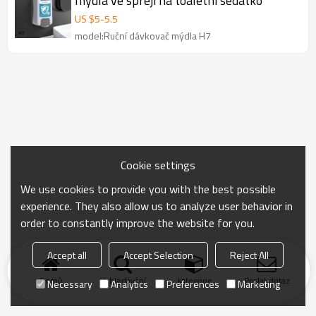
mýdla ve spreji na toaletní sedátko
US $
5
-
5.5
model:Ruční dávkovač mýdla H7
Cookie settings
We use cookies to provide you with the best possible
experience. They also allow us to analyze user behavior in
order to constantly improve the website for you.
Accept all
Accept Selection
Reject All
Domů
Vyhledávání
kategorie
Poslat dotaz
Necessary
Analytics
Preferences
Marketing