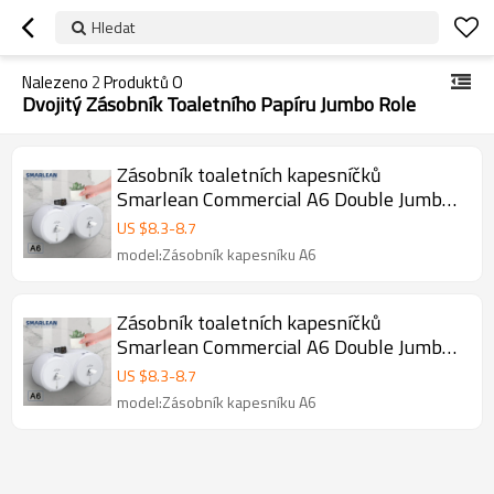
Hledat
Nalezeno
2
Produktů O
Dvojitý Zásobník Toaletního Papíru Jumbo Role
Zásobník toaletních kapesníčků
Smarlean Commercial A6 Double Jumbo
Roll
US $
8.3
-
8.7
model:Zásobník kapesníku A6
Zásobník toaletních kapesníčků
Smarlean Commercial A6 Double Jumbo
Roll
US $
8.3
-
8.7
model:Zásobník kapesníku A6