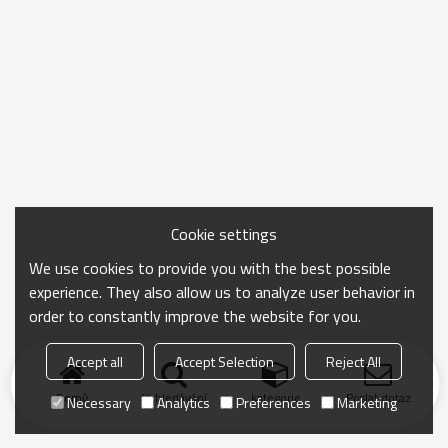
Cookie settings
We use cookies to provide you with the best possible
experience. They also allow us to analyze user behavior in
order to constantly improve the website for you.
Accept all
Accept Selection
Reject All
Domů
Vyhledávání
kategorie
Poslat dotaz
Necessary
Analytics
Preferences
Marketing