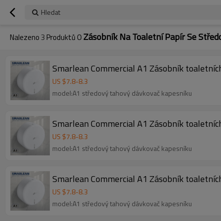
Hledat
Zásobník Na Toaletní Papír Se Stř
Nalezeno
3
Produktů O
Smarlean Commercial A1 Zásobník toaletních
US $
7.8
-
8.3
model:A1 středový tahový dávkovač kapesníku
Smarlean Commercial A1 Zásobník toaletních
US $
7.8
-
8.3
model:A1 středový tahový dávkovač kapesníku
Smarlean Commercial A1 Zásobník toaletních
US $
7.8
-
8.3
model:A1 středový tahový dávkovač kapesníku