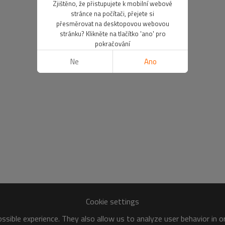
Zjištěno, že přistupujete k mobilní webové
stránce na počítači, přejete si
přesměrovat na desktopovou webovou
stránku? Klikněte na tlačítko 'ano' pro
pokračování
Ne
Ano
Cookie settings
sible experience. They also allow us to analyze user behavior in 