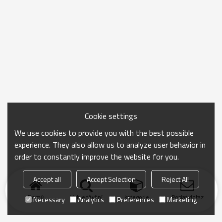
Cookie settings
We use cookies to provide you with the best possible
experience. They also allow us to analyze user behavior in
order to constantly improve the website for you.
Accept all
Accept Selection
Reject All
Domů
Vyhledávání
kategorie
Poslat dotaz
Necessary
Analytics
Preferences
Marketing