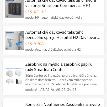
Automatický dávkovač tekutého mýdla
ve spreji Smarlean Commercial HF1
US $
16.3
-
16.8
model:HF1 automatický dávkovač mýdla
Automatický dávkovač tekutého
pěnového spreje Hospital H2 Dávkovač
dezinfekčního prostředku na ruce
US $
19
-
20.3
model:Automatický dávkovač mýdla H2
Zásobník na mýdlo a zásobník papíru
řady Smarlean Center
Série Center pull je naše nejprodávanější série na
čínském domácím trhu, která vám může pomoci
ušetřit více než 40 % celkových nákladů a pro vaše
pohodlí vám poskytneme kompatibilní toaletní papír
model:A1, A2, A3, A5, A6, G3, G4, G6
a papírové ručníky.
Komerční Neat Series Zásobník na mýdlo