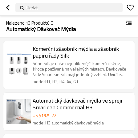
Hledat
Nalezeno
13
Produktů O
Automatický Dávkovač Mýdla
Komerční zásobník mýdla a zásobník
papíru řady Silk
Série Silk je naše nejoblíbenější komerční série,
široce používaná na veřejných místech. Dávkovače
řady Smarlean Silk mají jednotný vzhled. Uvidíte
naše zásobníky s aerodynamickým designem a
model:H1, H3, H4, A4, G1
výrazným kontrastem mezi matným a lesklým
povrchem krytu.
Automatický dávkovač mýdla ve spreji
Smarlean Commercial H3
US $
19.5
-
22
model:H3 automatický dávkovač mýdla