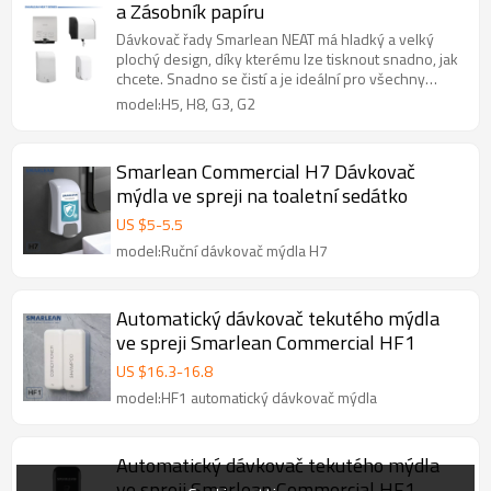
a Zásobník papíru
Dávkovač řady Smarlean NEAT má hladký a velký
plochý design, díky kterému lze tisknout snadno, jak
chcete. Snadno se čistí a je ideální pro všechny
veřejné toalety.
model:H5, H8, G3, G2
Smarlean Commercial H7 Dávkovač
mýdla ve spreji na toaletní sedátko
US $
5
-
5.5
model:Ruční dávkovač mýdla H7
Automatický dávkovač tekutého mýdla
ve spreji Smarlean Commercial HF1
US $
16.3
-
16.8
model:HF1 automatický dávkovač mýdla
Automatický dávkovač tekutého mýdla
ve spreji Smarlean Commercial HF1