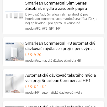
Smarlean Commercial Slim Series
Zásobník mýdla a zásobník papíru
Dávkovač řady Smarlean Slim je vhodný pro
hotelovou koupelnu, super vodotěsná třída IPX7 je
nejlepší volbou pro sprchu v koupelně.
model:AF2, AF6, GF1, HF1
Smarlean Commercial H8 automatický
dávkovač mýdla ve spreji s pěnovým
mlékem
US $
19
-
20
model:Automatický dávkovač mýdla H8
Automatický dávkovač tekutého mýdla
ve spreji Smarlean Commercial HF1
US $
16.3
-
16.8
model:HF1 automatický dávkovač mýdla