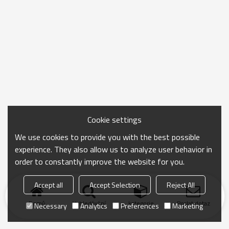
Cookie settings
We use cookies to provide you with the best possible
experience. They also allow us to analyze user behavior in
order to constantly improve the website for you.
Accept all
Accept Selection
Reject All
Domů
Vyhledávání
kategorie
Poslat dotaz
Necessary
Analytics
Preferences
Marketing