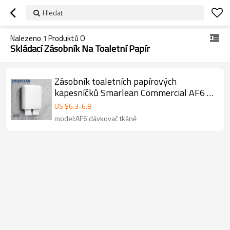
Hledat
Nalezeno
1
Produktů O
Skládací Zásobník Na Toaletní Papír
Zásobník toaletních papírových
kapesníčků Smarlean Commercial AF6 s
dvojitým výstupem na papír
US $
6.3
-
6.8
model:AF6 dávkovač tkáně